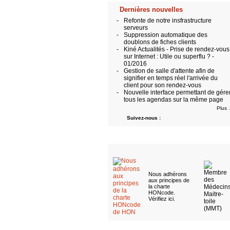
Dernières nouvelles
-
Refonte de notre insfrastructure
serveurs
-
Suppression automatique des
doublons de fiches clients
-
Kiné Actualités - Prise de rendez-vous
sur Internet : Utile ou superflu ? -
01/2016
-
Gestion de salle d'attente afin de
signifier en temps réel l'arrivée du
client pour son rendez-vous
-
Nouvelle interface permettant de gére
tous les agendas sur la même page
Plus .
Suivez-nous :
Nous adhérons
aux
principes de
la charte
HONcode
.
Vérifiez ici
.