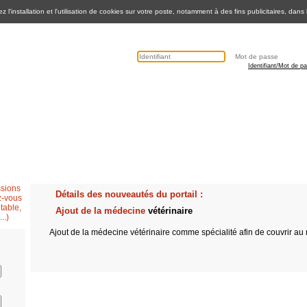
 l'installation et l'utilisation de cookies sur votre poste, notamment à des fins publicitaires, dans
Identifiant/Mot de p
Secrétaire médicale
Questions fréquentes
Contactez nous
Détails des nouveautés du portail :
Ajout de la médecine
vétérinaire
Ajout de la médecine
vétérinaire
comme spécialité afin de couvrir au 