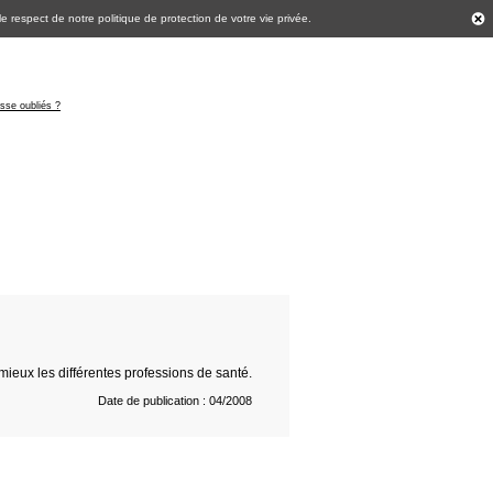
 le respect de notre politique de
protection de votre vie privée
.
asse oubliés ?
mieux les différentes professions de santé.
Date de publication : 04/2008