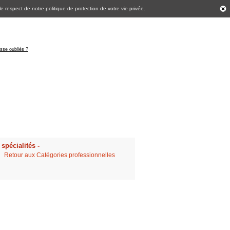
 le respect de notre politique de
protection de votre vie privée
.
asse oubliés ?
spécialités -
Retour aux Catégories professionnelles