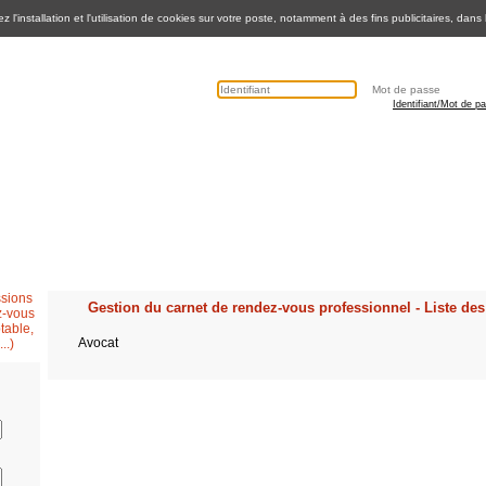
 l'installation et l'utilisation de cookies sur votre poste, notamment à des fins publicitaires, dans
Identifiant/Mot de p
Secrétaire médicale
Questions fréquentes
Contactez nous
Gestion du carnet de rendez-vous professionnel - Liste des 
Avocat