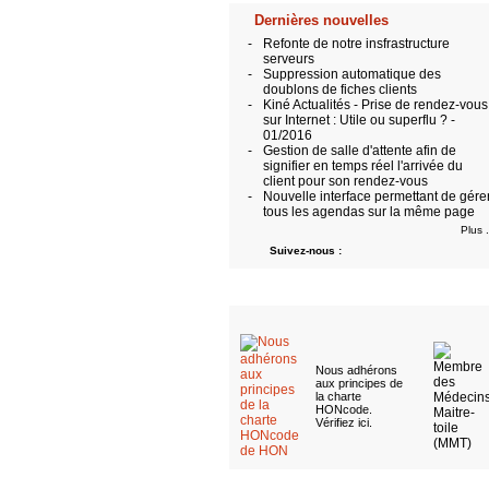
Dernières nouvelles
-
Refonte de notre insfrastructure
serveurs
-
Suppression automatique des
doublons de fiches clients
-
Kiné Actualités - Prise de rendez-vous
sur Internet : Utile ou superflu ? -
01/2016
-
Gestion de salle d'attente afin de
signifier en temps réel l'arrivée du
client pour son rendez-vous
-
Nouvelle interface permettant de gére
tous les agendas sur la même page
Plus .
Suivez-nous :
Nous adhérons
aux
principes de
la charte
HONcode
.
Vérifiez ici
.