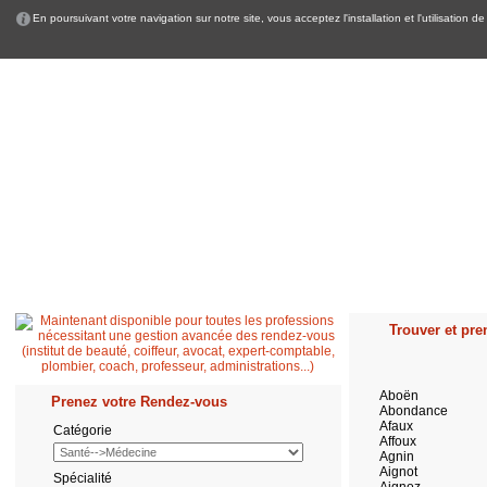
En poursuivant votre navigation sur notre site, vous acceptez l'installation et l'utilisation
Accueil
Patient
Professionnel de santé
Secrétaire médicale
Quest
Trouver et pren
Aboën
Prenez votre Rendez-vous
Abondance
Afaux
Catégorie
Affoux
Agnin
Aignot
Spécialité