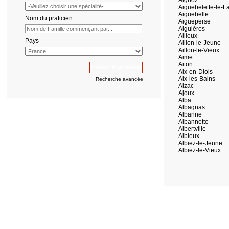
Aignoz
Aiguebelette-le-L
Aiguebelle
Nom du praticien
Aigueperse
Aiguières
Ailleux
Pays
Aillon-le-Jeune
Aillon-le-Vieux
Aime
Aiton
Aix-en-Diois
Aix-les-Bains
Recherche avancée
Aizac
Ajoux
Alba
Albagnas
Albanne
Albannette
Albertville
Albieux
Albiez-le-Jeune
Albiez-le-Vieux