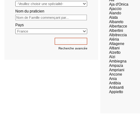
Aiti
Aja d'Onica
Ajaccio
Nom du praticien
Alando
Alata
Albareto
Pays
Albertacce
Albertini
Albitreccia
Aléria
Altagene
Altiani
Recherche avancée
Alzetto
Alzi
Ambiegna
Ampaza
Ampriani
Ancone
Ania
Antibia
Antisanti
Appietto