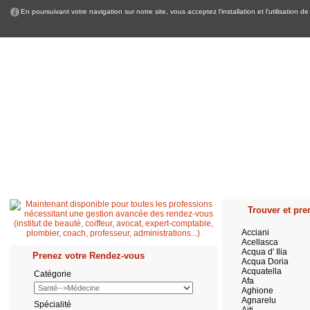
En poursuivant votre navigation sur notre site, vous acceptez l'installation et l'utilisation
Accueil
Patient
Professionnel de santé
Secrétaire médicale
Quest
Trouver et pren
Acciani
Acellasca
Acqua d' Ilia
Prenez votre Rendez-vous
Acqua Doria
Acquatella
Catégorie
Afa
Aghione
Agnarelu
Spécialité