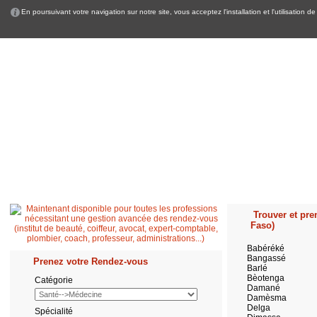
En poursuivant votre navigation sur notre site, vous acceptez l'installation et l'utilisation
Accueil
Patient
Professionnel de santé
Secrétaire médicale
Quest
Trouver et pren
Faso)
Babéréké
Bangassé
Prenez votre Rendez-vous
Barlé
Bèotenga
Catégorie
Damané
Damèsma
Delga
Spécialité