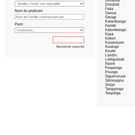
Dimassa
Dondolé
Faka
Nom du praticien
Gaoua
Goragi
Kalambaogo
Pays
Kandé
Katombaogo
Kaya
Koken
Kouaneyan
Koulogo
Recherche avancée
Koulto
Landro
Lélèguéssé
Nasré
Paspanga
Pousgo
Siguinvousé
Silmiougou
Sorgo
Tangasogo
Tanpèlga