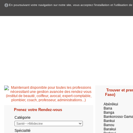
En poursuivant votre navigation sur notre site, vous acceptez l'installation et l'utilisation
Accueil
Patient
Professionnel de santé
Secrétaire médicale
Quest
Trouver et pren
Faso)
Abérékui
Bana
Prenez votre Rendez-vous
Banga
Bankorosso Gam
Catégorie
Bankui
Banou
Barakui
Spécialité