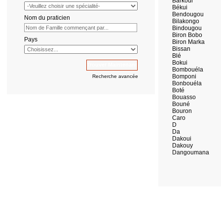
Barkoui
Békui
Bendougou
Nom du praticien
Bilakongo
Bindougou
Biron Bobo
Pays
Biron Marka
Bissan
Blé
Bokui
Bombouéla
Bomponi
Recherche avancée
Bonbouéla
Boté
Bouasso
Bouné
Bouron
Caro
D
Da
Dakoui
Dakouy
Dangoumana