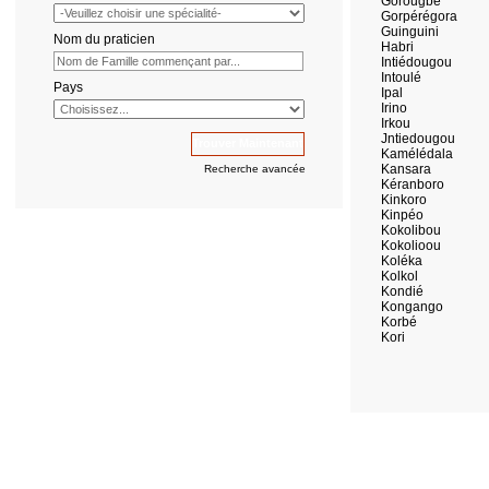
Gorougbé
Gorpérégora
Guinguini
Nom du praticien
Habri
Intiédougou
Intoulé
Pays
Ipal
Irino
Irkou
Jntiedougou
Kamélédala
Kansara
Recherche avancée
Kéranboro
Kinkoro
Kinpéo
Kokolibou
Kokolioou
Koléka
Kolkol
Kondié
Kongango
Korbé
Kori