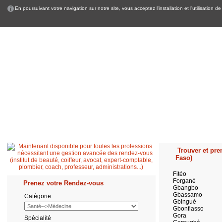
En poursuivant votre navigation sur notre site, vous acceptez l'installation et l'utilisation
Accueil
Patient
Professionnel de santé
Secrétaire médicale
Quest
Trouver et pren
Faso)
Fitéo
Forgané
Prenez votre Rendez-vous
Gbangbo
Gbassamo
Catégorie
Gbingué
Gbonfiasso
Gora
Spécialité