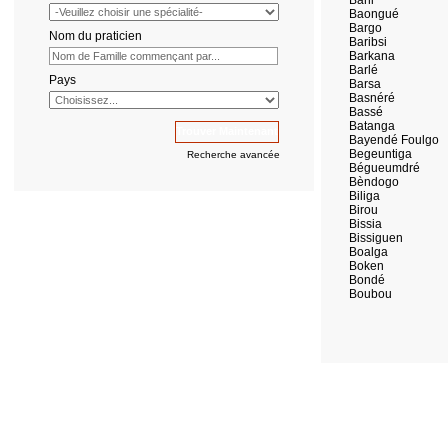
Bani
Baongué
Bargo
Nom du praticien
Baribsi
Barkana
Barlé
Pays
Barsa
Basnéré
Bassé
Batanga
Bayendé Foulgo
Begeuntiga
Recherche avancée
Bégueumdré
Bèndogo
Biliga
Birou
Bissia
Bissiguen
Boalga
Boken
Bondé
Boubou