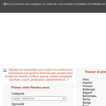
En poursuivant votre navigation sur notre site, vous acceptez l'installation et l'utilisation
Accueil
Patient
Professionnel de santé
Secrétaire médicale
Quest
Trouver et pren
Abra
Alamini
Ansouri
Prenez votre Rendez-vous
Badinogo
Bagaré
Catégorie
Bahamaka
Bama
Bango
Spécialité