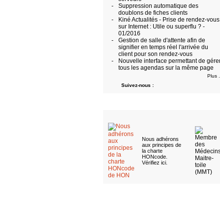
-
Suppression automatique des
doublons de fiches clients
-
Kiné Actualités - Prise de rendez-vous
sur Internet : Utile ou superflu ? -
01/2016
-
Gestion de salle d'attente afin de
signifier en temps réel l'arrivée du
client pour son rendez-vous
-
Nouvelle interface permettant de gére
tous les agendas sur la même page
Plus .
Suivez-nous :
Nous adhérons
aux
principes de
la charte
HONcode
.
Vérifiez ici
.