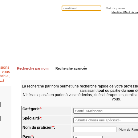
Identifiant/Mot de p
Secrétaire médicale
Questions fréquentes
Contactez nous
Recherche par nom
Recherche avancée
La recherche par nom permet une recherche rapide de votre profes
saisissant
tout ou partie du nom d
N’hésitez pas à en parler à vos médecins, kinésithérapeutes, dentistes
vous.
Catégorie
*
:
Spécialité
*
:
Nom du praticien
*
:
(Nom de Fami
Pays
*
: