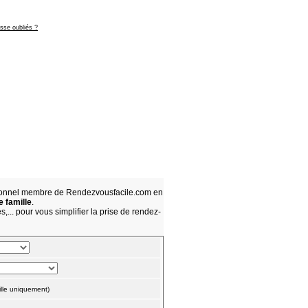
asse oubliés ?
sionnel membre de Rendezvousfacile.com en
e famille
.
,... pour vous simplifier la prise de rendez-
lle uniquement)