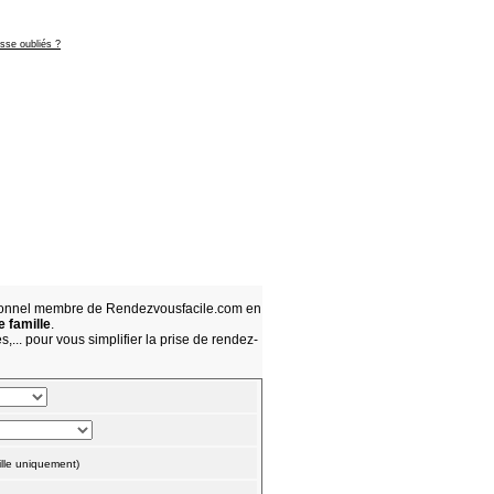
asse oubliés ?
sionnel membre de Rendezvousfacile.com en
e famille
.
,... pour vous simplifier la prise de rendez-
lle uniquement)