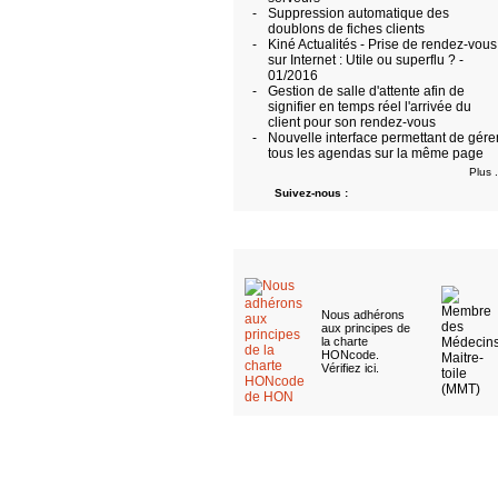
-
Suppression automatique des
doublons de fiches clients
-
Kiné Actualités - Prise de rendez-vous
sur Internet : Utile ou superflu ? -
01/2016
-
Gestion de salle d'attente afin de
signifier en temps réel l'arrivée du
client pour son rendez-vous
-
Nouvelle interface permettant de gére
tous les agendas sur la même page
Plus .
Suivez-nous :
Nous adhérons
aux
principes de
la charte
HONcode
.
Vérifiez ici
.