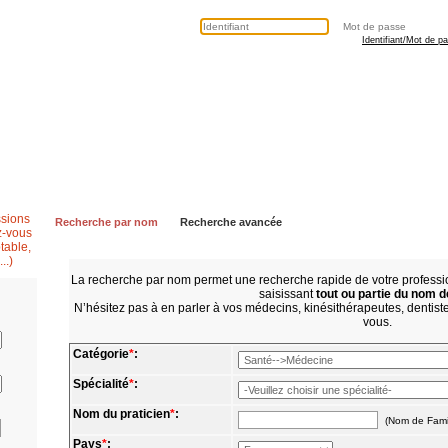
Identifiant/Mot de p
Secrétaire médicale
Questions fréquentes
Contactez nous
Recherche par nom
Recherche avancée
La recherche par nom permet une recherche rapide de votre profes
saisissant
tout ou partie du nom d
N’hésitez pas à en parler à vos médecins, kinésithérapeutes, dentistes
vous.
Catégorie
*
:
Spécialité
*
:
Nom du praticien
*
:
(Nom de Fami
Pays
*
: