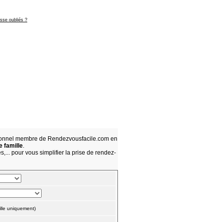
asse oubliés ?
sionnel membre de Rendezvousfacile.com en
e famille
.
,... pour vous simplifier la prise de rendez-
lle uniquement)