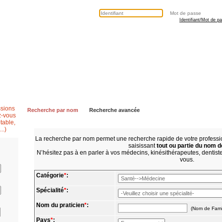
Identifiant/Mot de p
Secrétaire médicale
Questions fréquentes
Contactez nous
Recherche par nom
Recherche avancée
La recherche par nom permet une recherche rapide de votre profes
saisissant
tout ou partie du nom d
N’hésitez pas à en parler à vos médecins, kinésithérapeutes, dentistes
vous.
Catégorie
*
:
Spécialité
*
:
Nom du praticien
*
:
(Nom de Fami
Pays
*
: