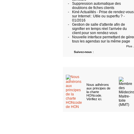
-
Suppression automatique des
doublons de fiches clients
-
Kiné Actualités - Prise de rendez-vous
sur Internet : Utile ou superflu ? -
01/2016
-
Gestion de salle d'attente afin de
signifier en temps réel l'arrivée du
client pour son rendez-vous
-
Nouvelle interface permettant de gére
tous les agendas sur la même page
Plus .
Suivez-nous :
Nous adhérons
aux
principes de
la charte
HONcode
.
Vérifiez ici
.