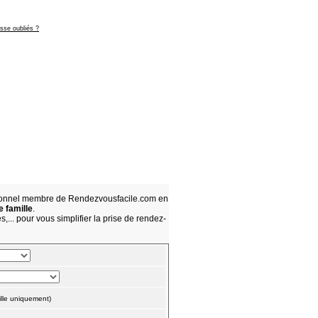
asse oubliés ?
sionnel membre de Rendezvousfacile.com en
e famille
.
,... pour vous simplifier la prise de rendez-
lle uniquement)