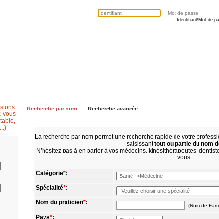
Identifiant/Mot de p
Secrétaire médicale
Questions fréquentes
Contactez nous
Recherche par nom
Recherche avancée
La recherche par nom permet une recherche rapide de votre profes
saisissant
tout ou partie du nom d
N’hésitez pas à en parler à vos médecins, kinésithérapeutes, dentistes
vous.
Catégorie
*
:
Spécialité
*
:
Nom du praticien
*
:
(Nom de Fami
Pays
*
: