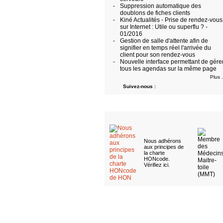
-
Suppression automatique des
doublons de fiches clients
-
Kiné Actualités - Prise de rendez-vous
sur Internet : Utile ou superflu ? -
01/2016
-
Gestion de salle d'attente afin de
signifier en temps réel l'arrivée du
client pour son rendez-vous
-
Nouvelle interface permettant de gére
tous les agendas sur la même page
Plus .
Suivez-nous :
Nous adhérons
aux
principes de
la charte
HONcode
.
Vérifiez ici
.