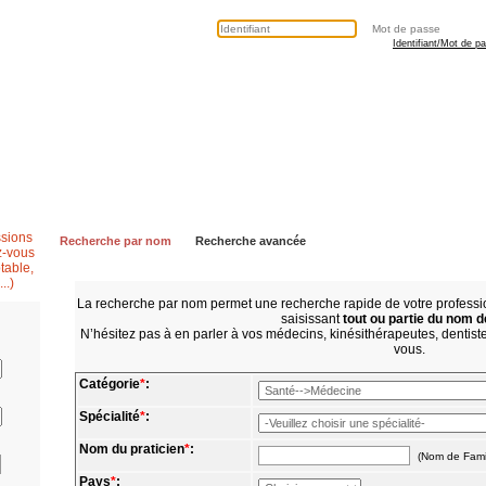
Identifiant/Mot de p
Secrétaire médicale
Questions fréquentes
Contactez nous
Recherche par nom
Recherche avancée
La recherche par nom permet une recherche rapide de votre profes
saisissant
tout ou partie du nom d
N’hésitez pas à en parler à vos médecins, kinésithérapeutes, dentistes
vous.
Catégorie
*
:
Spécialité
*
:
Nom du praticien
*
:
(Nom de Fami
Pays
*
: