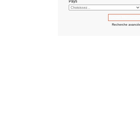
Pays
Recherche avancé
Dernières nouvelles
-
Refonte de notre insfrastructure
serveurs