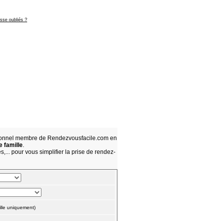
asse oubliés ?
sionnel membre de Rendezvousfacile.com en
e famille
.
,... pour vous simplifier la prise de rendez-
lle uniquement)