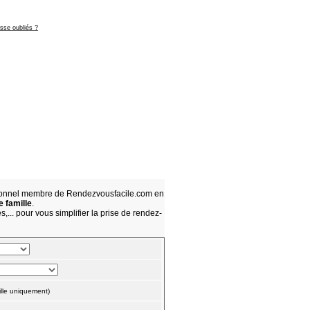
asse oubliés ?
sionnel membre de Rendezvousfacile.com en
e famille
.
,... pour vous simplifier la prise de rendez-
lle uniquement)