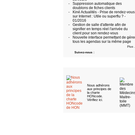
-
Suppression automatique des
doublons de fiches clients
-
Kiné Actualités - Prise de rendez-vous
sur Internet : Utile ou superflu ? -
01/2016
-
Gestion de salle d'attente afin de
signifier en temps réel l'arrivée du
client pour son rendez-vous
-
Nouvelle interface permettant de gére
tous les agendas sur la même page
Plus .
Suivez-nous :
Nous adhérons
aux
principes de
la charte
HONcode
.
Vérifiez ici
.