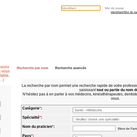
Identifiant/Mot de p
Secrétaire médicale
Questions fréquentes
Contactez nous
Recherche par nom
Recherche avancée
La recherche par nom permet une recherche rapide de votre profes
saisissant
tout ou partie du nom d
N’hésitez pas à en parler à vos médecins, kinésithérapeutes, dentistes
vous.
Catégorie
*
:
Spécialité
*
:
Nom du praticien
*
:
(Nom de Fami
Pays
*
: